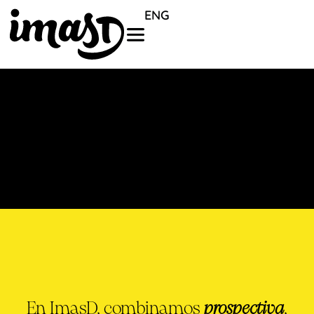
ENG
En ImasD, combinamos
prospectiva
,