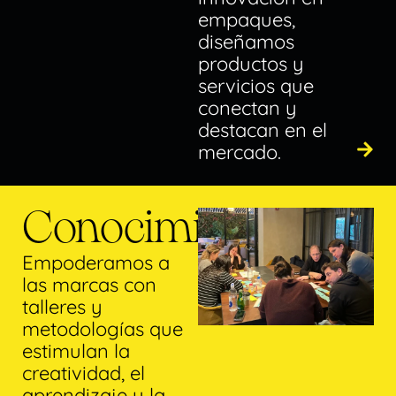
empaques,
diseñamos
productos y
servicios que
conectan y
destacan en el
mercado.
Conocimiento
Empoderamos a
las marcas con
talleres y
metodologías que
estimulan la
creatividad, el
aprendizaje y la