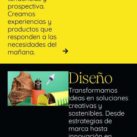
prospectiva.
Creamos
experiencias y
productos que
responden a las
necesidades del
mañana.
Diseño
Transformamos
ideas en soluciones
creativas y
sostenibles. Desde
estrategias de
marca hasta
innovación en