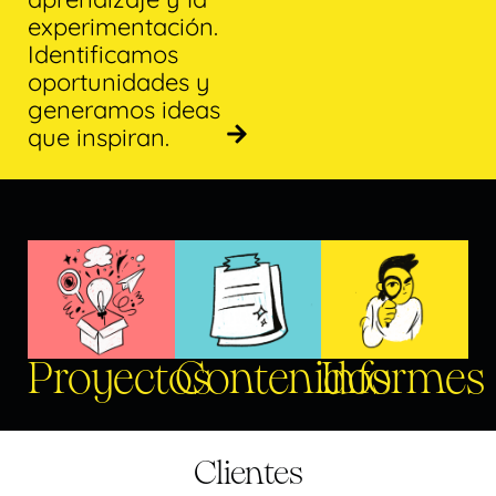
experimentación.
Identificamos
oportunidades y
generamos ideas
que inspiran.
Proyectos
Contenidos
Informes
Clientes