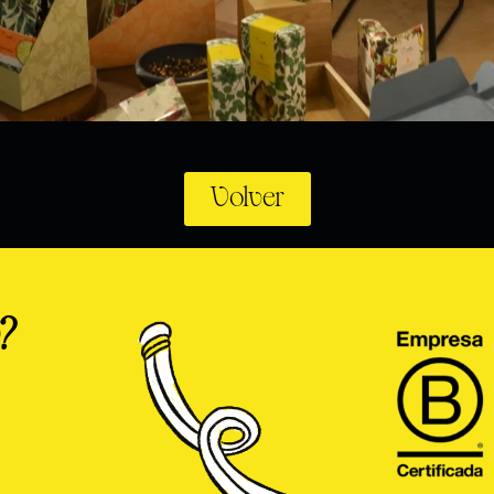
Volver
?