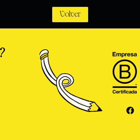
Volver
?