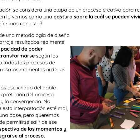
ción se considera una etapa de un proceso creativo para re
ién lo vemos como una
postura sobre la cuál se pueden vivi
eferimos con esto?
r de una metodología de diseño
arroje resultados realmente
capacidad de poder
 transformarse
según las
o todos los procesos de
s mismos momentos ni de las
mos escuchado del doble
rpretación del proceso
 y la convergencia. No
esta interpretación esté mal,
e una base, pero queremos
de permitirse salir de ese
rspectiva de los momentos y
grarse al proceso.