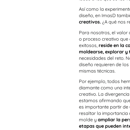
Así como la experimenta
diseño, en ImasD tamb
creativos.
¿A qué nos r
Para nosotros, el valo
o proceso creativo que 
exitosos,
reside en la 
moldearse, explorar y
necesidades del reto. N
diseño requieren de lo
mismas técnicas.
Por ejemplo, todos he
diamante como una inte
creativo. La divergencia
estamos afirmando que 
es importante partir d
resaltar la importancia 
molde y
ampliar la pe
etapas que pueden inte